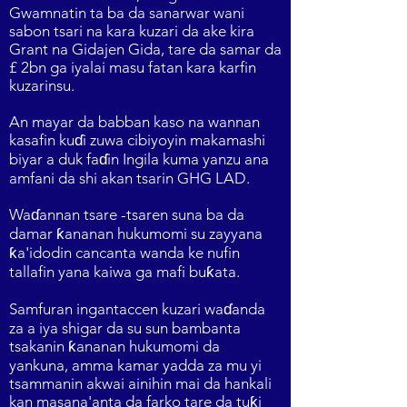
Gwamnatin ta ba da sanarwar wani
sabon tsari na kara kuzari da ake kira
Grant na Gidajen Gida, tare da samar da
£ 2bn ga iyalai masu fatan kara karfin
kuzarinsu.
An mayar da babban kaso na wannan
kasafin kuɗi zuwa cibiyoyin makamashi
biyar a duk faɗin Ingila kuma yanzu ana
amfani da shi akan tsarin GHG LAD.
Waɗannan tsare -tsaren suna ba da
damar ƙananan hukumomi su zayyana
ƙa'idodin cancanta wanda ke nufin
tallafin yana kaiwa ga mafi buƙata.
Samfuran ingantaccen kuzari waɗanda
za a iya shigar da su sun bambanta
tsakanin ƙananan hukumomi da
yankuna, amma kamar yadda za mu yi
tsammanin akwai ainihin mai da hankali
kan masana'anta da farko tare da tuƙi