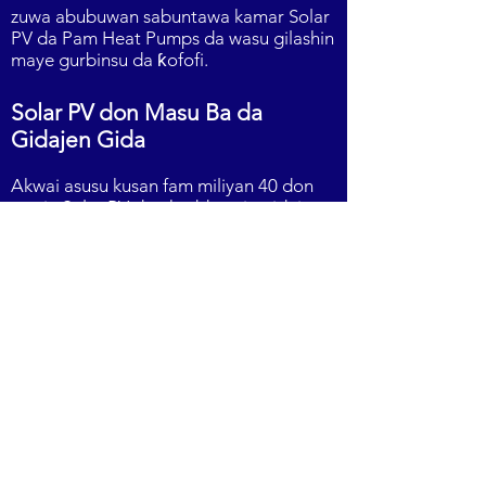
zuwa abubuwan sabuntawa kamar Solar
PV da Pam Heat Pumps da wasu gilashin
maye gurbinsu da ƙofofi.
Solar PV don Masu Ba da
Gidajen Gida
Akwai asusu kusan fam miliyan 40 don
samin Solar PV don kaddarorin gidaje na
zamantakewa don shigar da Solar PV.
Ana samun wannan asusu a farkon sabis
na farko kuma yana iya buƙatar
gudummawar kashi 20% amma kuma
yana iya cikakken asusu dangane da
aikin.
Sanya Hakkoki - Sabuntawa
Tsarin Assignment of Rights shine ga
masu gida da masu gida waɗanda ke
son shigar da fasahar dumamar wuta