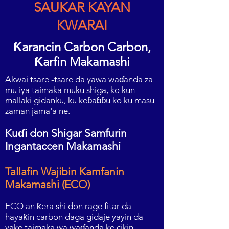
SAUKAR KAYAN
KWARAI
Ƙarancin Carbon Carbon,
Ƙarfin Makamashi
Akwai tsare -tsare da yawa waɗanda za
mu iya taimaka muku shiga, ko kun
mallaki gidanku, ku keɓaɓɓu ko ku masu
zaman jama'a ne.
Kuɗi don Shigar Samfurin
Ingantaccen Makamashi
Tallafin Wajibin Kamfanin
Makamashi (ECO)
ECO an ƙera shi don rage fitar da
hayaƙin carbon daga gidaje yayin da
yake taimaka wa waɗanda ke cikin