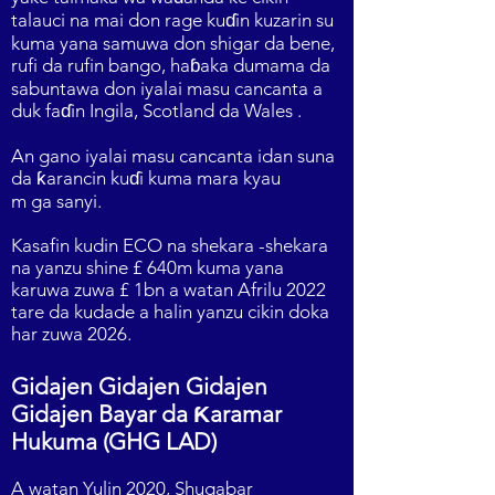
talauci na mai don rage kuɗin kuzarin su
kuma yana samuwa don shigar da bene,
rufi da rufin bango, haɓaka dumama da
sabuntawa don iyalai masu cancanta a
duk faɗin Ingila, Scotland da Wales .
An gano iyalai masu cancanta idan suna
da ƙarancin kuɗi kuma mara kyau
m ga sanyi.
Kasafin kudin ECO na shekara -shekara
na yanzu shine £ 640m kuma yana
karuwa zuwa £ 1bn a watan Afrilu 2022
tare da kudade a halin yanzu cikin doka
har zuwa 2026.
Gidajen Gidajen Gidajen
Gidajen Bayar da Ƙaramar
Hukuma (GHG LAD)
A watan Yulin 2020, Shugabar